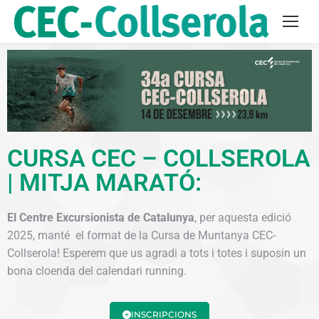
CURSA CEC – COLLSEROLA
|
MITJA MARATÓ
:
El Centre Excursionista de Catalunya
, per aquesta edició
2025, manté el format de la Cursa de Muntanya CEC-
Collserola! Esperem que us agradi a tots i totes i suposin un
bona cloenda del calendari running.
INSCRIPCIONS