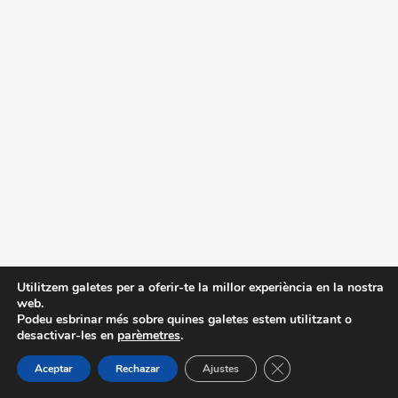
Utilitzem galetes per a oferir-te la millor experiència en la nostra
web.
Podeu esbrinar més sobre quines galetes estem utilitzant o
desactivar-les en
parèmetres
.
Tanca el bàner de ga
Aceptar
Rechazar
Ajustes